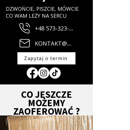
DZWOŃCIE, PISZCIE, MÓWCIE
CO WAM LEŻY NA SERCU
+48 573-323-182
KONTAKT@MUZYCZNI.EU
Zapytaj o termin
CO JESZCZE
MOŻEMY
ZAOFEROWAĆ ?