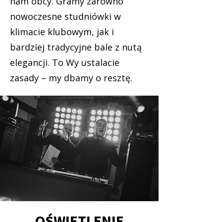
nam obcy. Gramy zarówno
nowoczesne studniówki w
klimacie klubowym, jak i
bardziej tradycyjne bale z nutą
elegancji. To Wy ustalacie
zasady – my dbamy o resztę.
OŚWIETLENIE