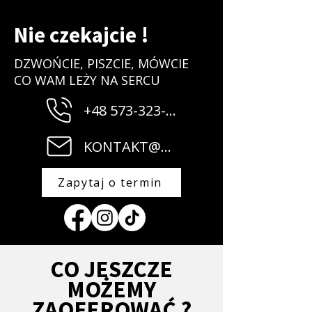
Nie czekajcie !
DZWOŃCIE, PISZCIE, MÓWCIE
CO WAM LEŻY NA SERCU
+48 573-323-182
KONTAKT@MUZYCZNI.EU
Zapytaj o termin
CO JESZCZE
MOŻEMY
ZAOFEROWAĆ ?